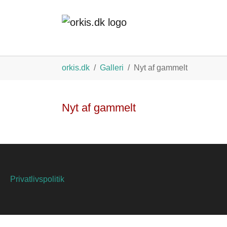
Gå til hoved-indhold
Du er her:
orkis.dk
Galleri
Nyt af gammelt
Nyt af gammelt
Privatlivspolitik