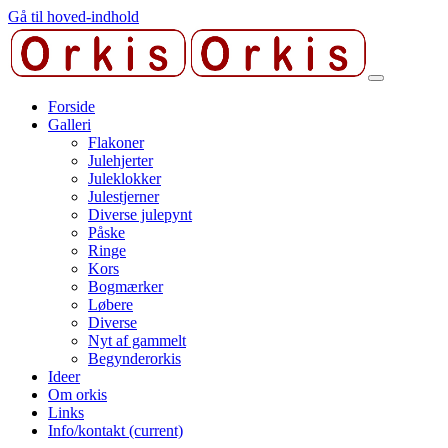
Gå til hoved-indhold
Forside
Galleri
Flakoner
Julehjerter
Juleklokker
Julestjerner
Diverse julepynt
Påske
Ringe
Kors
Bogmærker
Løbere
Diverse
Nyt af gammelt
Begynderorkis
Ideer
Om orkis
Links
Info/kontakt
(current)