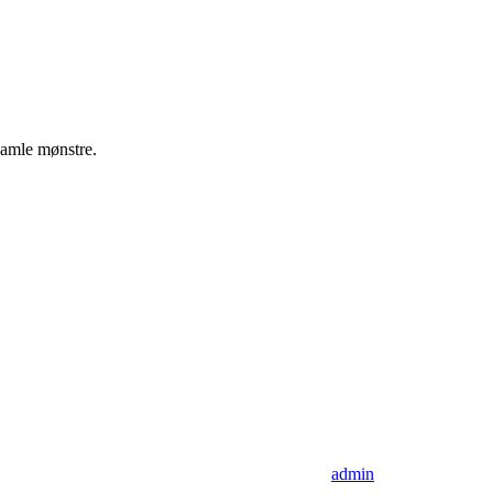
 gamle mønstre.
admin